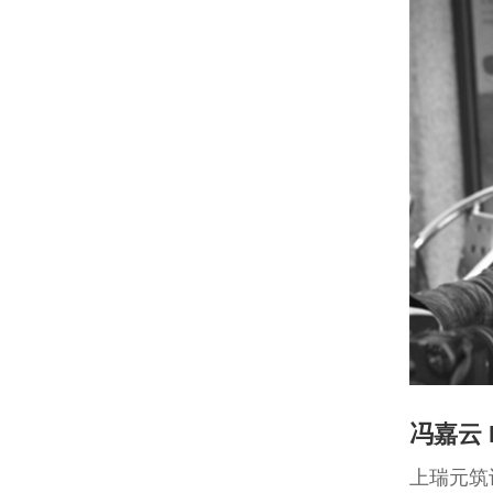
冯嘉云 F
上瑞元筑