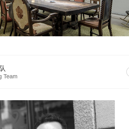
队
g Team